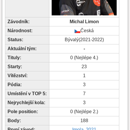
Závodník:
Michal Limon
Národnost:
Česká
Status:
Bývalý(2021-2022)
Aktuální tým:
-
Tituly:
0 (Nejlépe 4.)
Starty:
23
Vítězství:
1
Pódia:
3
Umístění v TOP 5:
7
Nejrychlejší kola:
3
Pole position:
0 (Nejlépe 2.)
Body:
188
První závod:
Imola, 2021