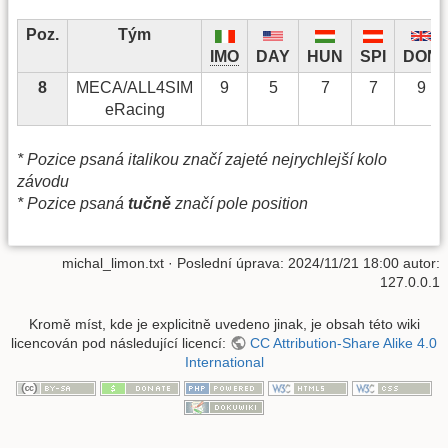
Poz.
Tým
IMO
DAY
HUN
SPI
DON
8
MECA/ALL4SIM
9
5
7
7
9
eRacing
* Pozice psaná italikou značí zajeté nejrychlejší kolo
závodu
* Pozice psaná
tučně
značí pole position
michal_limon.txt
· Poslední úprava:
2024/11/21 18:00
autor:
127.0.0.1
Kromě míst, kde je explicitně uvedeno jinak, je obsah této wiki
licencován pod následující licencí:
CC Attribution-Share Alike 4.0
International