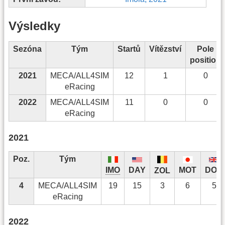
Výsledky
Sezóna
Tým
Startů
Vítězství
Pole
position
2021
MECA/ALL4SIM
12
1
0
eRacing
2022
MECA/ALL4SIM
11
0
0
eRacing
2021
Poz.
Tým
IMO
DAY
MOT
DON
ZOL
4
MECA/ALL4SIM
19
15
3
6
5
eRacing
2022