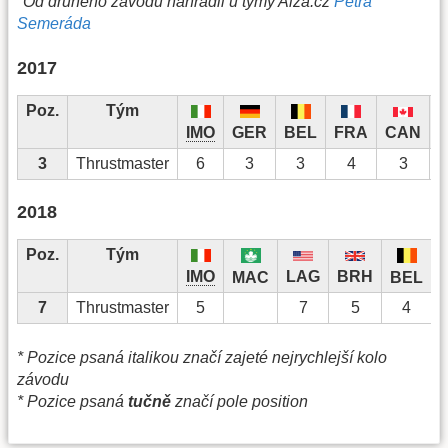
*Od druhého závodu nahradil u týmy Alza.cz
Petra
Semeráda
2017
Poz.
Tým
IMO
GER
FRA
CAN
BEL
3
Thrustmaster
6
3
3
4
3
2018
Poz.
Tým
IMO
LAG
BRH
MAC
BEL
7
Thrustmaster
5
7
5
4
* Pozice psaná italikou značí zajeté nejrychlejší kolo
závodu
* Pozice psaná
tučně
značí pole position