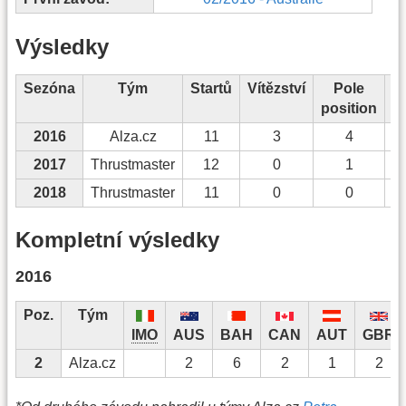
Výsledky
Sezóna
Tým
Startů
Vítězství
Pole
N
position
2016
Alza.cz
11
3
4
2017
Thrustmaster
12
0
1
2018
Thrustmaster
11
0
0
Kompletní výsledky
2016
Poz.
Tým
IMO
AUS
BAH
CAN
AUT
GBR
2
Alza.cz
2
6
2
1
2