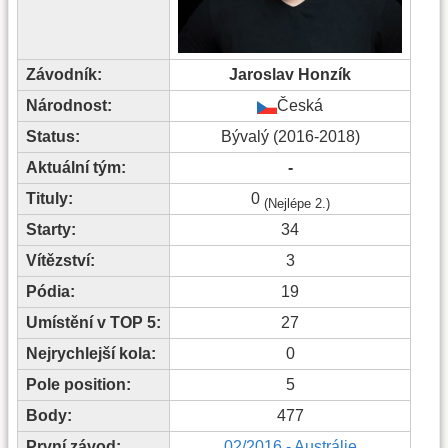
Závodník:
Jaroslav Honzík
Národnost:
Česká
Status:
Bývalý (2016-2018)
Aktuální tým:
-
Tituly:
0
(Nejlépe 2.)
Starty:
34
Vítězství:
3
Pódia:
19
Umístění v TOP 5:
27
Nejrychlejší kola:
0
Pole position:
5
Body:
477
První závod:
02/2016 - Austrálie