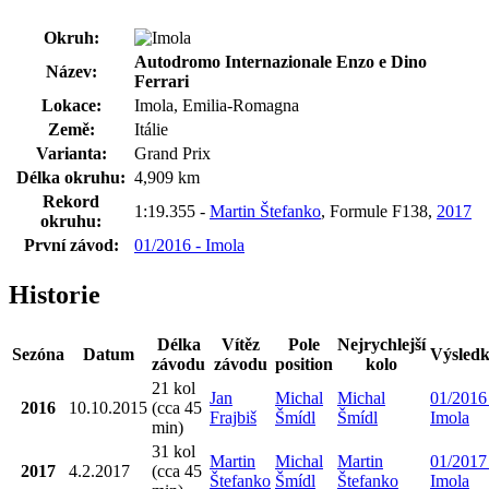
Okruh:
Autodromo Internazionale Enzo e Dino
Název:
Ferrari
Lokace:
Imola, Emilia-Romagna
Země:
Itálie
Varianta:
Grand Prix
Délka okruhu:
4,909 km
Rekord
1:19.355 -
Martin Štefanko
, Formule F138,
2017
okruhu:
První závod:
01/2016 - Imola
Historie
Délka
Vítěz
Pole
Nejrychlejší
Sezóna
Datum
Výsled
závodu
závodu
position
kolo
21 kol
Jan
Michal
Michal
01/2016
2016
10.10.2015
(cca 45
Frajbiš
Šmídl
Šmídl
Imola
min)
31 kol
Martin
Michal
Martin
01/2017
2017
4.2.2017
(cca 45
Štefanko
Šmídl
Štefanko
Imola