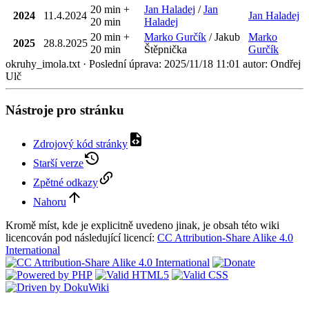
20 min +
Jan Haladej
/
Jan
2024
11.4.2024
Jan Haladej
20 min
Haladej
20 min +
Marko Gurčík
/ Jakub
Marko
2025
28.8.2025
20 min
Štěpnička
Gurčík
​​​​​​​
okruhy_imola.txt
· Poslední úprava:
2025/11/18 11:01
autor:
Ondřej
Ulč
Nástroje pro stránku
Zdrojový kód stránky
Starší verze
Zpětné odkazy
Nahoru
Kromě míst, kde je explicitně uvedeno jinak, je obsah této wiki
licencován pod následující licencí:
CC Attribution-Share Alike 4.0
International