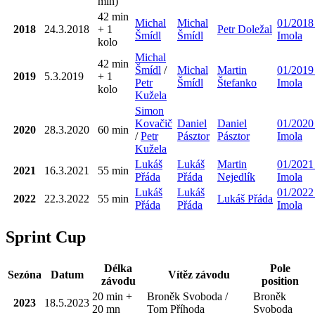
min)
42 min
Michal
Michal
01/2018
2018
24.3.2018
+ 1
Petr Doležal
Šmídl
Šmídl
Imola
kolo
Michal
42 min
Šmídl
/
Michal
Martin
01/2019
2019
5.3.2019
+ 1
Petr
Šmídl
Štefanko
Imola
kolo
Kužela
Simon
Kovačič
Daniel
Daniel
01/2020
2020
28.3.2020
60 min
/
Petr
Pásztor
Pásztor
Imola
Kužela
Lukáš
Lukáš
Martin
01/2021
2021
16.3.2021
55 min
Přáda
Přáda
Nejedlík
Imola
Lukáš
Lukáš
01/2022
2022
22.3.2022
55 min
Lukáš Přáda
Přáda
Přáda
Imola
Sprint Cup
Délka
Pole
Sezóna
Datum
Vítěz závodu
závodu
position
20 min +
Broněk Svoboda /
Broněk
2023
18.5.2023
20 mn
Tom Příhoda
Svoboda