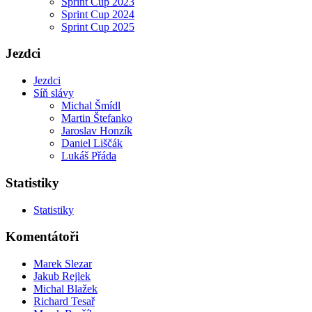
Sprint Cup 2023
Sprint Cup 2024
Sprint Cup 2025
Jezdci
Jezdci
Síň slávy
Michal Šmídl
Martin Štefanko
Jaroslav Honzík
Daniel Liščák
Lukáš Přáda
Statistiky
Statistiky
Komentátoři
Marek Slezar
Jakub Rejlek
Michal Blažek
Richard Tesař